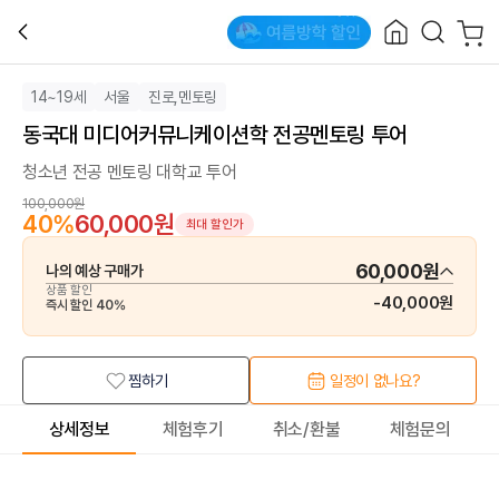
14~19세
서울
진로,멘토링
동국대 미디어커뮤니케이션학 전공멘토링 투어
청소년 전공 멘토링 대학교 투어
100,000원
40
%
60,000원
최대 할인가
60,000원
나의 예상 구매가
상품 할인
-
40,000원
즉시 할인
40
%
찜하기
일정이 없나요?
상세정보
체험후기
취소/환불
체험문의