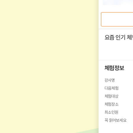
요즘 인기 체
체험정보
강사명
다음체험
체험대상
체험장소
최소인원
꼭 읽어보세요