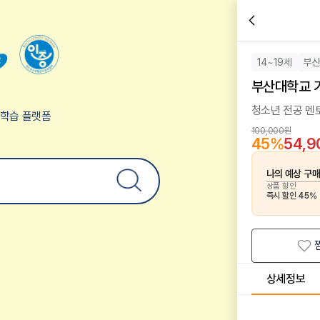
14~19세
부
부산대학교 
청소년 전공 멘
험학습 플랫폼
100,000원
45
%
54,
나의 예상 구
상품 할인
즉시 할인
45
%
상세정보