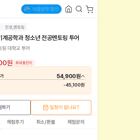
산
진로,멘토링
기계공학과 청소년 전공멘토링 투어
토링 대학교 투어
900원
최대 할인가
54,900원
매가
-
45,100원
찜하기
일정이 없나요?
체험후기
취소/환불
체험문의