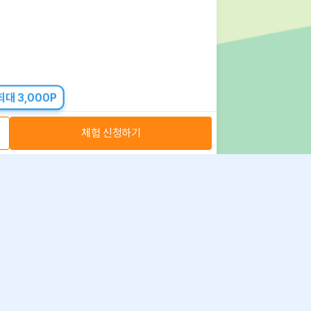
대 3,000P
체험 신청하기
아자스쿨(주) 사업자 정보
 취급방침
·
이용약관
·
위치정보 이용약관
사업자 정보
ⓒ 아자스쿨 주식회사
문의 가능시간