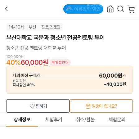
14~19세
부산
진로,멘토링
부산대학교 국문과 청소년 전공멘토링 투어
청소년 전공 멘토링 대학교 투어
100,000원
40
%
60,000원
최대 할인가
60,000원
나의 예상 구매가
상품 할인
-
40,000원
즉시 할인
40
%
찜하기
일정이 없나요?
상세정보
체험후기
취소/환불
체험문의