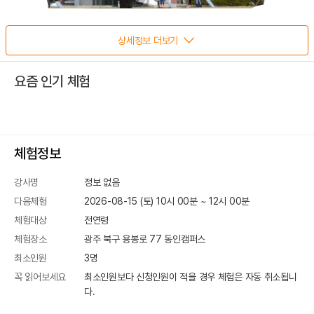
상세정보 더보기
요즘 인기 체험
체험정보
강사명
정보 없음
다음체험
2026-08-15 (토) 10시 00분
~
12
시
00
분
체험대상
전연령
체험장소
광주 북구 용봉로 77
동인캠퍼스
최소인원
3
명
꼭 읽어보세요
최소인원보다 신청인원이 적을 경우 체험은 자동 취소됩니
다.