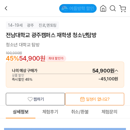
14~19세
광주
진로,멘토링
전남대학교 광주캠퍼스 재학생 청소년탐방
청소년 대학교 탐방
100,000원
45
%
54,900원
최대 할인가
54,900원
나의 예상 구매가
상품 할인
-
45,100원
즉시 할인
45
%
찜하기
일정이 없나요?
상세정보
체험후기
취소/환불
체험문의