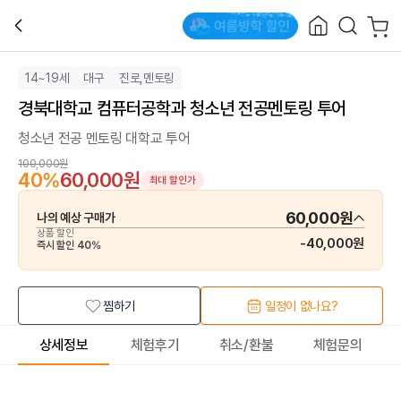
14~19세
대구
진로,멘토링
경북대학교 컴퓨터공학과 청소년 전공멘토링 투어
청소년 전공 멘토링 대학교 투어
100,000원
40
%
60,000원
최대 할인가
60,000원
나의 예상 구매가
상품 할인
-
40,000원
즉시 할인
40
%
찜하기
일정이 없나요?
상세정보
체험후기
취소/환불
체험문의