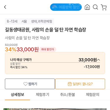
8~13세
서울
생태,과학관체험
길동생태공원, 사람의 손을 덜 탄 자연 학습장
사람의 손을 덜 탄 자연 학습장
50,000원
34
%
33,000원
최대 할인가
33,000원
나의 예상 구매가
상품 할인
-
17,000원
즉시 할인
34
%
찜하기
일정이 없나요?
상세정보
체험후기
취소/환불
체험문의