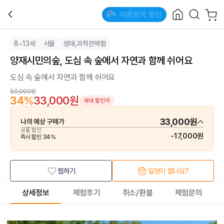
8~13세
서울
생태,과학관체험
양재시민의숲, 도심 속 숲에서 자연과 함께 쉬어요
도심 속 숲에서 자연과 함께 쉬어요
50,000원
34
%
33,000원
최대 할인가
33,000원
나의 예상 구매가
상품 할인
-
17,000원
즉시 할인
34
%
찜하기
일정이 없나요?
상세정보
체험후기
취소/환불
체험문의