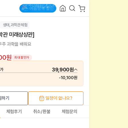
생태,과학관체험
학관 미래상상관]
우주 과학을 배워요
900원
최대 할인가
39,900원
매가
-
10,100원
찜하기
일정이 없나요?
체험후기
취소/환불
체험문의