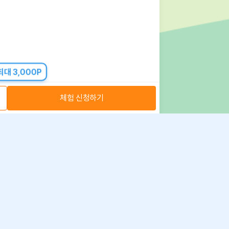
대 3,000P
체험 신청하기
아자스쿨(주) 사업자 정보
 취급방침
·
이용약관
·
위치정보 이용약관
사업자 정보
ⓒ 아자스쿨 주식회사
문의 가능시간