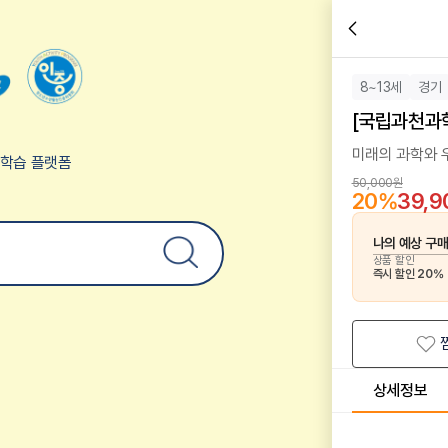
8~13세
경기
[국립과천과
미래의 과학와 
험학습 플랫폼
50,000원
20
%
39,
나의 예상 구
상품 할인
즉시 할인
20
%
상세정보