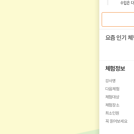
요즘 인기 체
체험정보
강사명
다음체험
체험대상
체험장소
최소인원
꼭 읽어보세요