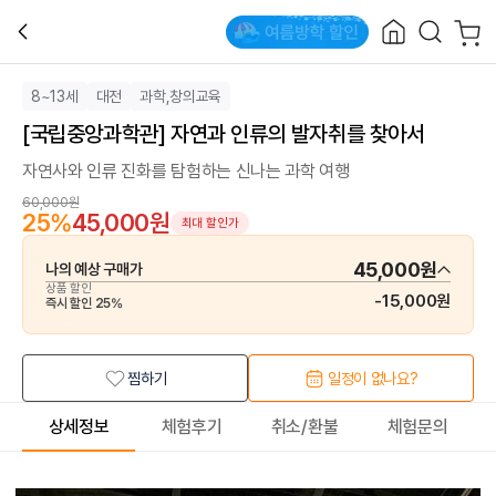
8~13세
대전
과학,창의교육
[국립중앙과학관] 자연과 인류의 발자취를 찾아서
자연사와 인류 진화를 탐험하는 신나는 과학 여행
60,000원
25
%
45,000원
최대 할인가
45,000원
나의 예상 구매가
상품 할인
-
15,000원
즉시 할인
25
%
찜하기
일정이 없나요?
상세정보
체험후기
취소/환불
체험문의