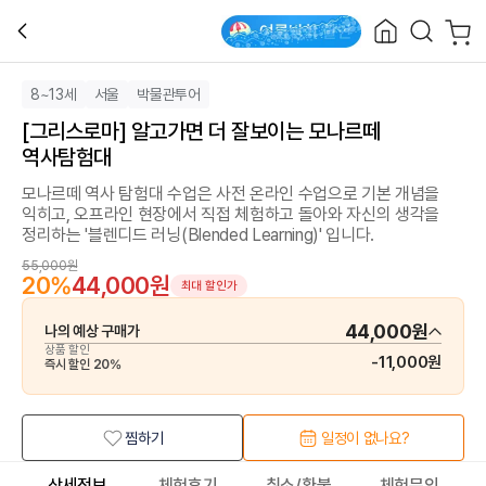
8~13세
서울
박물관투어
[그리스로마] 알고가면 더 잘보이는 모나르떼
역사탐험대
모나르떼 역사 탐험대 수업은 사전 온라인 수업으로 기본 개념을
익히고, 오프라인 현장에서 직접 체험하고 돌아와 자신의 생각을
정리하는 '블렌디드 러닝(Blended Learning)' 입니다.
55,000원
20
%
44,000원
최대 할인가
44,000원
나의 예상 구매가
상품 할인
-
11,000원
즉시 할인
20
%
찜하기
일정이 없나요?
상세정보
체험후기
취소/환불
체험문의