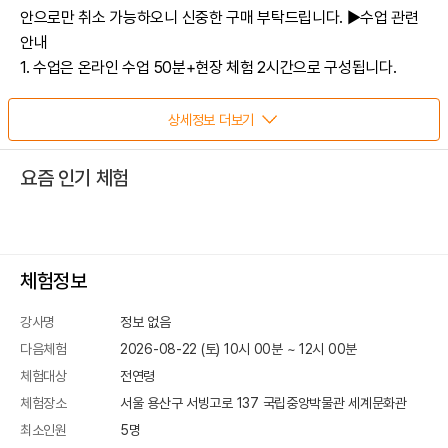
안으로만 취소 가능하오니 신중한 구매 부탁드립니다. ▶수업 관련
안내
1. 수업은 온라인 수업 50분+현장 체험 2시간으로 구성됩니다.
2. 사전 온라인 수업은 체험 시작 전 평일에 진행됩니다.
2. 인원 : 5~8명 * 최소 인원 미달 시 취소 될 수 있습니다.
상세정보 더보기
3. 체험 확정, 미달 안내 모두 체험일 1주일 전에 문자로 안내해
드립니다.
요즘 인기 체험
체험정보
강사명
정보 없음
다음체험
2026-08-22 (토) 10시 00분
~
12
시
00
분
체험대상
전연령
체험장소
서울 용산구 서빙고로 137
국립중앙박물관 세계문화관
최소인원
5
명