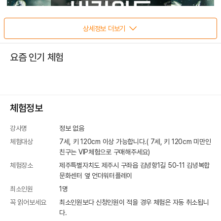
상세정보 더보기
요즘 인기 체험
체험정보
강사명
정보 없음
체험대상
7세, 키 120cm 이상 가능합니다.( 7세, 키 120cm 미만인
친구는 VIP체험으로 구매해주세요)
체험장소
제주특별자치도 제주시 구좌읍 김녕항1길 50-11
김녕복합
문화센터 옆 언더워터플레이
최소인원
1
명
꼭 읽어보세요
최소인원보다 신청인원이 적을 경우 체험은 자동 취소됩니
다.