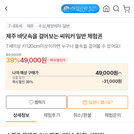
7~88세
제주
수상,해양레저-일반
제주 바닷속을 걸어보는 씨워커 일반 체험권
7세이상 키120cm이상이라면 누구나 물속을 걸어볼 수 있어요!
80,000원
39
%
49,000원
최대 할인가
49,000원
나의 예상 구매가
상품 할인
-
31,000원
즉시 할인
39
%
찜하기
일정이 없나요?
상세정보
체험후기
취소/환불
체험문의