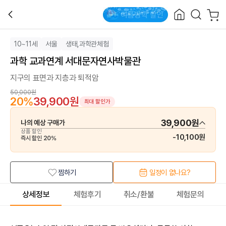
10~11세
서울
생태,과학관체험
과학 교과연계 서대문자연사박물관
지구의 표면과 지층과 퇴적암
50,000원
20
%
39,900원
최대 할인가
39,900원
나의 예상 구매가
상품 할인
-
10,100원
즉시 할인
20
%
찜하기
일정이 없나요?
상세정보
체험후기
취소/환불
체험문의