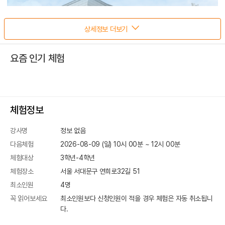
상세정보 더보기
요즘 인기 체험
체험정보
강사명
정보 없음
다음체험
2026-08-09 (일) 10시 00분
~
12
시
00
분
체험대상
3학년-4학년
체험장소
서울 서대문구 연희로32길 51
최소인원
4
명
꼭 읽어보세요
최소인원보다 신청인원이 적을 경우 체험은 자동 취소됩니
다.