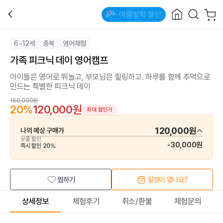
6~12세
충북
영어체험
가족 피크닉 데이 영어캠프
아이들은 영어로 뛰놀고, 부모님은 힐링하고. 하루를 함께 추억으로
만드는 특별한 피크닉 데이
150,000원
20
%
120,000원
최대 할인가
120,000원
나의 예상 구매가
상품 할인
-
30,000원
즉시 할인
20
%
찜하기
일정이 없나요?
상세정보
체험후기
취소/환불
체험문의