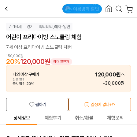
7~16세
경기
액티비티,레저-일반
어린이 프리다이빙 스노쿨링 체험
7세 이상 프리다이빙 스노쿨링 체험
150,000원
20
%
120,000원
최대 할인가
120,000원
나의 예상 구매가
상품 할인
-
30,000원
즉시 할인
20
%
찜하기
일정이 없나요?
상세정보
체험후기
취소/환불
체험문의