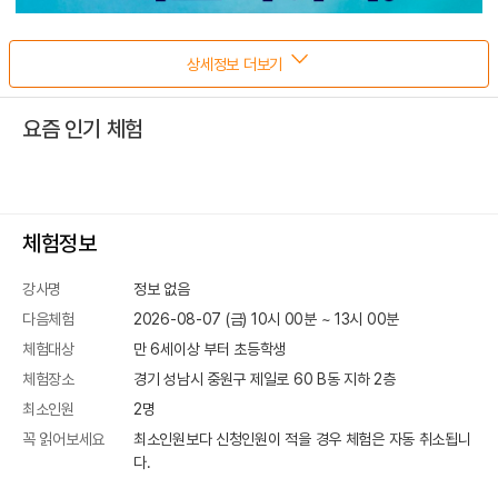
상세정보 더보기
요즘 인기 체험
체험정보
강사명
정보 없음
다음체험
2026-08-07 (금) 10시 00분
~
13
시
00
분
체험대상
만 6세이상 부터 초등학생
체험장소
경기 성남시 중원구 제일로 60
B동 지하 2층
최소인원
2
명
꼭 읽어보세요
최소인원보다 신청인원이 적을 경우 체험은 자동 취소됩니
다.