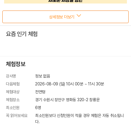
상세정보 더보기
요즘 인기 체험
체험정보
강사명
정보 없음
다음체험
2026-08-09 (일) 10시 00분
~
11
시
30
분
체험대상
전연령
체험장소
경기 수원시 장안구 영화동 320-2
창룡문
최소인원
6
명
꼭 읽어보세요
최소인원보다 신청인원이 적을 경우 체험은 자동 취소됩니
다.