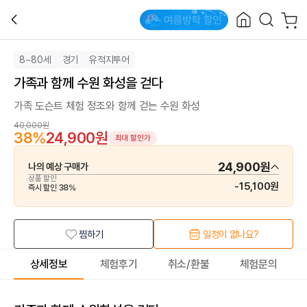
8~80세
경기
유적지투어
가족과 함께 수원 화성을 걷다
가족 도슨트 체험 정조와 함께 걷는 수원 화성
40,000원
38
%
24,900원
최대 할인가
24,900원
나의 예상 구매가
상품 할인
-
15,100원
즉시 할인
38
%
찜하기
일정이 없나요?
상세정보
체험후기
취소/환불
체험문의