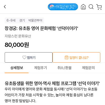
6~9세
경기
박물관투어
창경궁: 유초등 영어 문화체험 '선덕이야기'
자랑스런 문화유산
80,000
원
찜하기
일정이 없나요?
상세정보
체험후기
취소/환불
체험문의
유초등생을 위한 영어·역사 체험 프로그램 '선덕 이야기'
우리 아이에게 영어와 문화 체험을 동시에! ‘선덕 이야기’는 유초등
어린이가 가장 처음 시작할 수 있는, 놀이와 체험 중심의 남다른
영어 현장 탐방입니다.