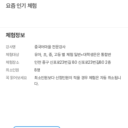
요즘 인기 체험
체험정보
강사명
중국어마을 전문강사
체험대상
유아, 초, 중, 고등 별 체험 일반+대학생은은 통합반
체험장소
인천 중구 신포로23번길 80
신포로23번길80 2층
최소인원
8
명
꼭 읽어보세요
최소인원보다 신청인원이 적을 경우 체험은 자동 취소됩니
다.