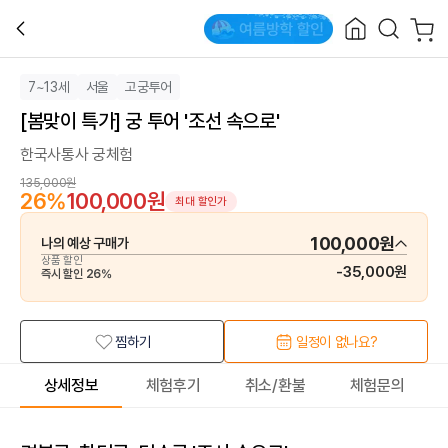
7~13세
서울
고궁투어
[봄맞이 특가] 궁 투어 '조선 속으로'
한국사통사 궁체험
135,000원
26
%
100,000원
최대 할인가
100,000원
나의 예상 구매가
상품 할인
-
35,000원
즉시 할인
26
%
찜하기
일정이 없나요?
상세정보
체험후기
취소/환불
체험문의